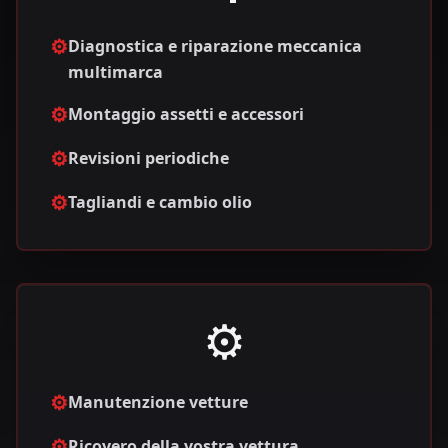
⚙️
Diagnostica e riparazione meccanica
multimarca
⚙️
Montaggio assetti e accessori
⚙️
Revisioni periodiche
⚙️
Tagliandi e cambio olio
⚙️
⚙️
Manutenzione vetture
⚙️
Ricovero della vostra vettura