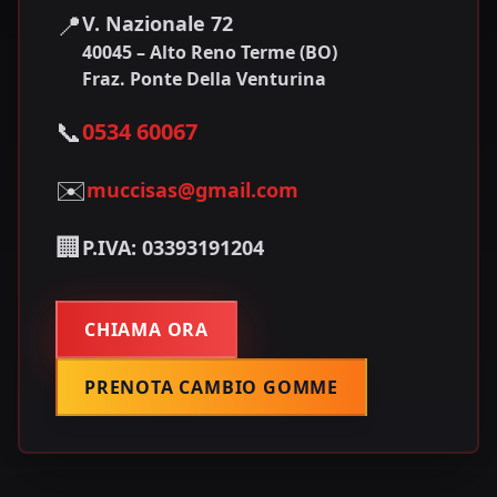
📍
V. Nazionale 72
40045 – Alto Reno Terme (BO)
Fraz. Ponte Della Venturina
📞
0534 60067
✉️
muccisas@gmail.com
🏢
P.IVA: 03393191204
CHIAMA ORA
PRENOTA CAMBIO GOMME